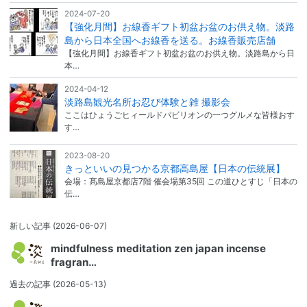
2024-07-20
【強化月間】お線香ギフト初盆お盆のお供え物。淡路
島から日本全国へお線香を送る。お線香販売店舗
【強化月間】お線香ギフト初盆お盆のお供え物。淡路島から日
本…
2024-04-12
淡路島観光名所お忍び体験と雑 撮影会
ここはひょうごヒィールドパビリオンの一つグルメな皆様おす
す…
2023-08-20
きっといいの見つかる京都高島屋【日本の伝統展】
会場：髙島屋京都店7階 催会場第35回 この道ひとすじ「日本の
伝…
新しい記事
(2026-06-07)
mindfulness meditation zen japan incense
fragran…
過去の記事
(2026-05-13)