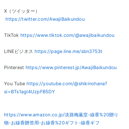
X（ツイッター）
https://twitter.com/AwajiBaikundou
TikTok
https://www.tiktok.com/@awajibaikundou
LINEビジネス
https://page.line.me/sbn3753t
Pinterest
https://www.pinterest.jp/AwajiBaikundou
You Tube
https://youtube.com/@shikinohana?
si=BTs1agI4UzpFB5DY
https://www.amazon.co.jp/淡路梅薫堂-線香%20贈り
物-お線香贈答用-お線香%20ギフト-線香ギフ