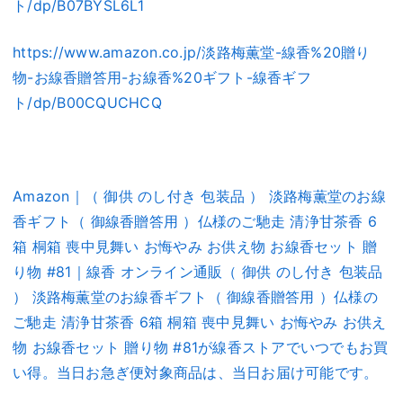
ト/dp/B07BYSL6L1
https://www.amazon.co.jp/淡路梅薫堂-線香%20贈り
物-お線香贈答用-お線香%20ギフト-線香ギフ
ト/dp/B00CQUCHCQ
Amazon｜（ 御供 のし付き 包装品 ） 淡路梅薫堂のお線
香ギフト（ 御線香贈答用 ）仏様のご馳走 清浄甘茶香 6
箱 桐箱 喪中見舞い お悔やみ お供え物 お線香セット 贈
り物 #81｜線香 オンライン通販（ 御供 のし付き 包装品
） 淡路梅薫堂のお線香ギフト（ 御線香贈答用 ）仏様の
ご馳走 清浄甘茶香 6箱 桐箱 喪中見舞い お悔やみ お供え
物 お線香セット 贈り物 #81が線香ストアでいつでもお買
い得。当日お急ぎ便対象商品は、当日お届け可能です。