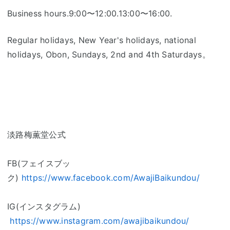
Business hours.9:00〜12:00.13:00〜16:00.
Regular holidays, New Year's holidays, national
holidays, Obon, Sundays, 2nd and 4th Saturdays。
淡路梅薫堂公式
FB(フェイスブッ
ク)
https://www.facebook.com/AwajiBaikundou/
IG(インスタグラム)
https://www.instagram.com/awajibaikundou/