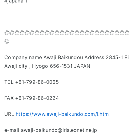
#japanart
◎◎◎◎◎◎◎◎◎◎◎◎◎◎◎◎◎◎◎◎◎◎◎◎◎
◎
Company name Awaji Baikundou Address 2845-1 Ei
Awaji city , Hyogo 656-1531 JAPAN
TEL +81-799-86-0065
FAX +81-799-86-0224
URL
https://www.awaji-baikundo.com/i.htm
e-mail awaji-baikundo@iris.eonet.ne.jp