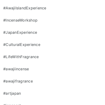
#AwajiIslandExperience
#IncenseWorkshop
#JapanExperience
#CulturalExperience
#LifeWithFragrance
#awajiincense
#awajifragrance
#artjapan